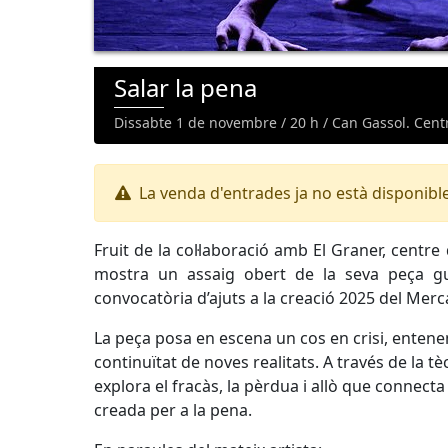
Salar la pena
Dissabte 1 de novembre / 20 h / Can Gassol. Cent
La venda d'entrades ja no està disponibl
Fruit de la col·laboració amb El Graner, centre
mostra un assaig obert de la seva peça gu
convocatòria d’ajuts a la creació 2025 del Merca
La peça posa en escena un cos en crisi, entenent
continuïtat de noves realitats. A través de la t
explora el fracàs, la pèrdua i allò que connecta
creada per a la pena.