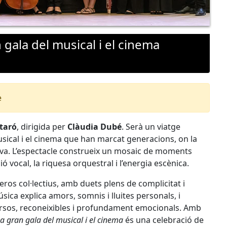
gala del musical i el cinema
e
taró
, dirigida per
Clàudia Dubé
. Serà un viatge
sical i el cinema que han marcat generacions, on la
tiva. L’espectacle construeix un mosaic de moments
ó vocal, la riquesa orquestral i l’energia escènica.
ros col·lectius, amb duets plens de complicitat i
úsica explica amors, somnis i lluites personals, i
versos, reconeixibles i profundament emocionals. Amb
a gran gala del musical i el cinema
és una celebració de