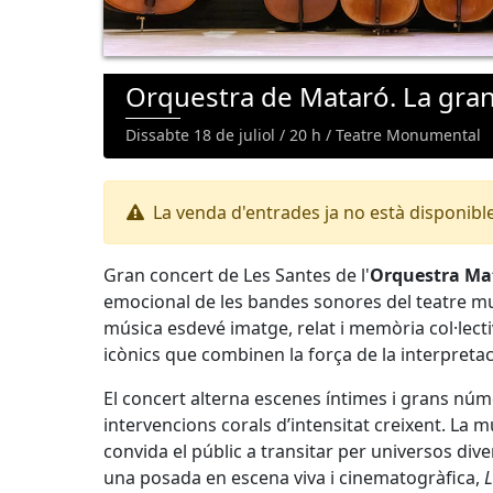
Orquestra de Mataró. La gran 
Dissabte 18 de juliol / 20 h / Teatre Monumental
La venda d'entrades ja no està disponibl
Gran concert de Les Santes de l'
Orquestra Ma
emocional de les bandes sonores del teatre mu
música esdevé imatge, relat i memòria col·lec
icònics que combinen la força de la interpretaci
El concert alterna escenes íntimes i grans núme
intervencions corals d’intensitat creixent. La m
convida el públic a transitar per universos di
una posada en escena viva i cinematogràfica,
L