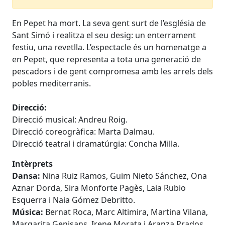
En Pepet ha mort. La seva gent surt de l’església de
Sant Simó i realitza el seu desig: un enterrament
festiu, una revetlla. L’espectacle és un homenatge a
en Pepet, que representa a tota una generació de
pescadors i de gent compromesa amb les arrels dels
pobles mediterranis.
Direcció:
Direcció musical: Andreu Roig.
Direcció coreogràfica: Marta Dalmau.
Direcció teatral i dramatúrgia: Concha Milla.
Intèrprets
Dansa:
Nina Ruiz Ramos, Guim Nieto Sánchez, Ona
Aznar Dorda, Sira Monforte Pagès, Laia Rubio
Esquerra i Naia Gómez Debritto.
Música:
Bernat Roca, Marc Altimira, Martina Vilana,
Margarita Genisans, Irene Morata i Aranza Prados.