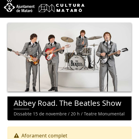
Abbey Road. The Beatles Show
Dissabte 15 de novembre / 20 h / Teatre Monumental
Aforament complet